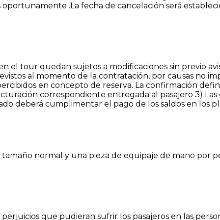
portunamente .La fecha de cancelación será establecid
nen el tour quedan sujetos a modificaciones sin previo av
revistos al momento de la contratación, por causas no im
 percibidos en concepto de reserva. La confirmación defini
facturación correspondiente entregada al pasajero 3) Las o
esado deberá cumplimentar el pago de los saldos en los pl
e tamaño normal y una pieza de equipaje de mano por p
perjuicios que pudieran sufrir los pasajeros en las person