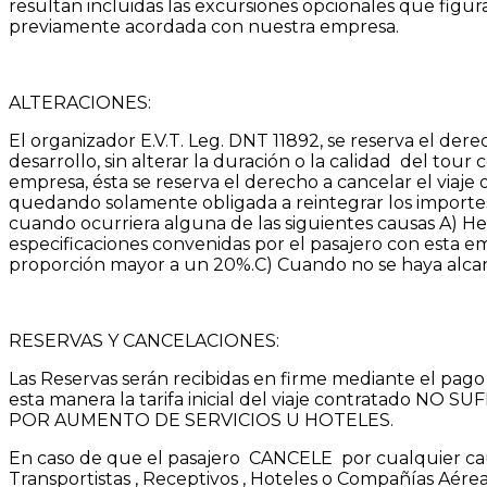
resultan incluidas las excursiones opcionales que figur
previamente acordada con nuestra empresa.
ALTERACIONES:
El organizador E.V.T. Leg. DNT 11892, se reserva el derec
desarrollo, sin alterar la duración o la calidad del tour
empresa, ésta se reserva el derecho a cancelar el viaje o
quedando solamente obligada a reintegrar los importes 
cuando ocurriera alguna de las siguientes causas A) H
especificaciones convenidas por el pasajero con esta em
proporción mayor a un 20%.C) Cuando no se haya alcanz
RESERVAS Y CANCELACIONES:
Las Reservas serán recibidas en firme mediante el pago 
esta manera la tarifa inicial del viaje contratado N
POR AUMENTO DE SERVICIOS U HOTELES.
En caso de que el pasajero CANCELE por cualquier causa
Transportistas , Receptivos , Hoteles o Compañías Aéreas