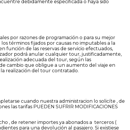
e encuentre debidamente especificada o haya sido
 locales por razones de programación o para su mejor
e los términos fijados por causas no imputables a la
 en función de las reservas de servicio efectuados,
zador podrá anular cualquier tour, justificadamente,
ealización adecuada del tour, según las
ipo de cambio que obligue a un aumento del viaje en
a realización del tour contratado.
pletarse cuando nuestra administracion lo solicíte , de
diciones las tarifas PUEDEN SUFRIR MODIFICACIONES
cho , de retener importes ya abonados a terceros (
dientes para una devolución al pasajero. Si existiese