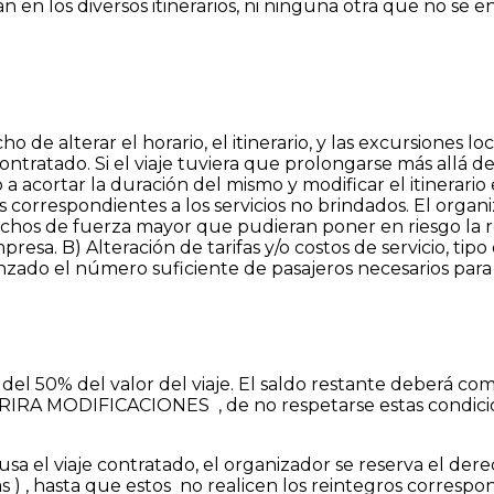
an en los diversos itinerarios, ni ninguna otra que no s
ho de alterar el horario, el itinerario, y las excursiones
 contratado. Si el viaje tuviera que prolongarse más allá d
 a acortar la duración del mismo y modificar el itinerario
correspondientes a los servicios no brindados. El organi
echos de fuerza mayor que pudieran poner en riesgo la r
presa. B) Alteración de tarifas y/o costos de servicio, t
ado el número suficiente de pasajeros necesarios para l
del 50% del valor del viaje. El saldo restante deberá com
O SUFRIRA MODIFICACIONES , de no respetarse estas con
 el viaje contratado, el organizador se reserva el dere
 ) , hasta que estos no realicen los reintegros correspon